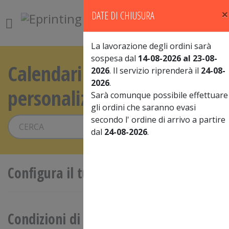
×
DATE DI CHIUSURA
0
La lavorazione degli ordini sarà
sospesa dal
14-08-2026 al 23-08-
Calendari da tavolo
2026
. Il servizio riprenderà il
24-08-
2026
.
personalizzati
Sarà comunque possibile effettuare
gli ordini che saranno evasi
secondo l' ordine di arrivo a partire
Vai
dal
24-08-2026
.
Configura il tuo prodotto
Condizioni di vendita