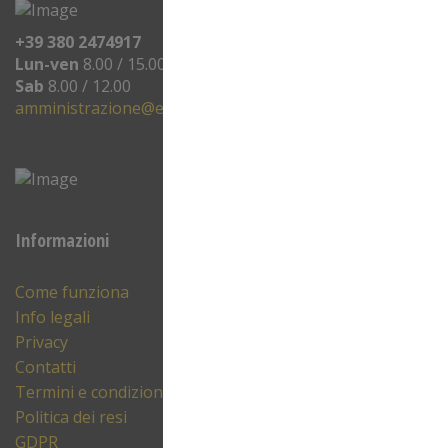
+39 380 2474917
Lun-ven
8.00 / 15.00
Sab
8.00 / 12.00
amministrazione@eprinting.it
Informazioni
Come funziona
Info legali
Privacy
Contatti
Termini e condizioni
Politica dei resi
GDPR