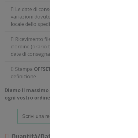
Le date di consegna possono subire piccole
variazioni dovute a problematiche di logistica
locale dello spedizioniere
Ricevimento file entro le
ore 09.00
della data
d’ordine (orario tassativo per il rispetto delle
date di consegna)
Stampa
OFFSET
in quadricromia ad alta
definizione
Diamo il massimo per consegnare puntualmente
ogni vostro ordine!
Quantità/Data